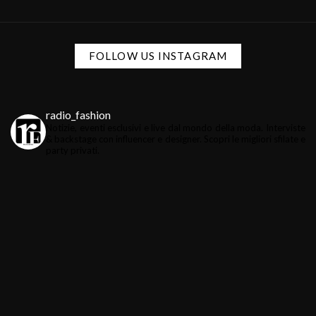
FOLLOW US INSTAGRAM
radio_fashion
Notizie, eventi esclusivi e live dal mondo della moda.
Interviste
& backstage con influencer e designer.
Scopri le migliori sfilate e
party privati.