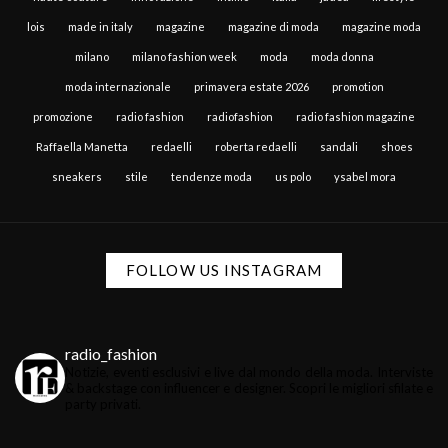
lois
made in italy
magazine
magazine di moda
magazine moda
milano
milano fashion week
moda
moda donna
moda internazionale
primavera estate 2026
promotion
promozione
radio fashion
radiofashion
radio fashion magazine
Raffaella Manetta
redaelli
roberta redaelli
sandali
shoes
sneakers
stile
tendenze moda
us polo
ysabel mora
FOLLOW US INSTAGRAM
radio_fashion
Notizie, eventi esclusivi e live dal mondo della moda.
Interviste
& backstage con influencer e designer.
Scopri le migliori sfilate e
party privati.