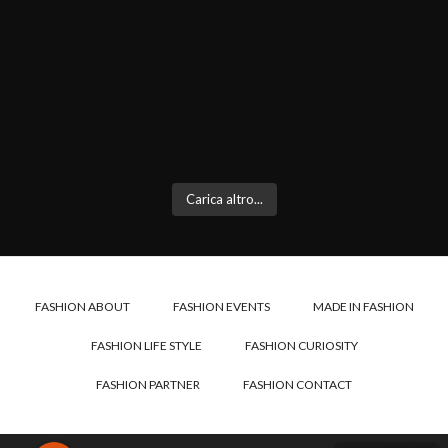
Carica altro...
FASHION ABOUT
FASHION EVENTS
MADE IN FASHION
FASHION LIFE STYLE
FASHION CURIOSITY
FASHION PARTNER
FASHION CONTACT