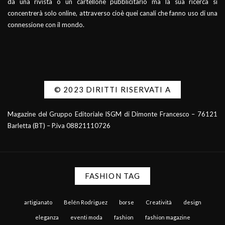
da una rivista o un cartellone pubblicitario ma la sua ricerca si
concentrerà solo online, attraverso cioè quei canali che fanno uso di una
connessione con il mondo.
© 2023 DIRITTI RISERVATI A
Magazine del Gruppo Editoriale ISGM di Dimonte Francesco – 76121
Barletta (BT) – P.iva 08821110726
FASHION TAG
artigianato
Belén Rodriguez
borse
Creatività
design
eleganza
eventi moda
fashion
fashion magazine