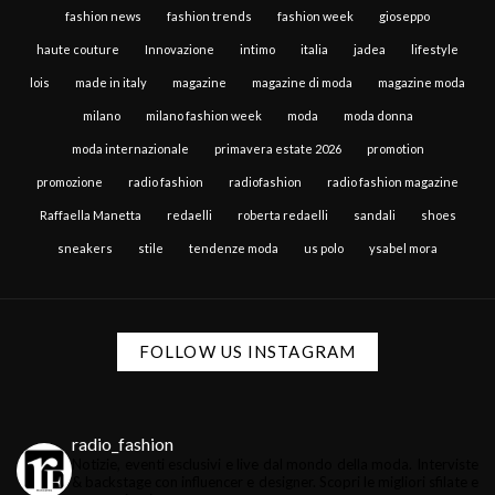
fashion news
fashion trends
fashion week
gioseppo
haute couture
Innovazione
intimo
italia
jadea
lifestyle
lois
made in italy
magazine
magazine di moda
magazine moda
milano
milano fashion week
moda
moda donna
moda internazionale
primavera estate 2026
promotion
promozione
radio fashion
radiofashion
radio fashion magazine
Raffaella Manetta
redaelli
roberta redaelli
sandali
shoes
sneakers
stile
tendenze moda
us polo
ysabel mora
FOLLOW US INSTAGRAM
radio_fashion
Notizie, eventi esclusivi e live dal mondo della moda.
Interviste
& backstage con influencer e designer.
Scopri le migliori sfilate e