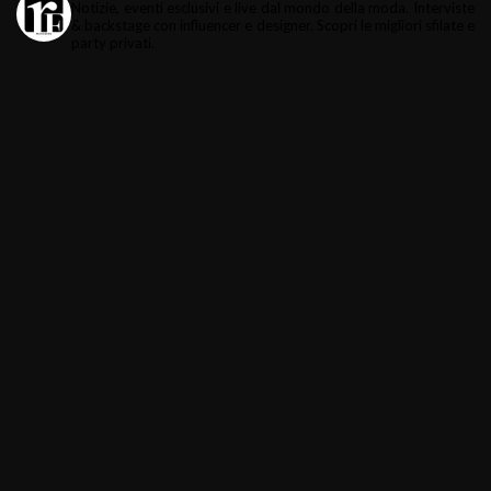
Notizie, eventi esclusivi e live dal mondo della moda.
Interviste
& backstage con influencer e designer.
Scopri le migliori sfilate e
party privati.