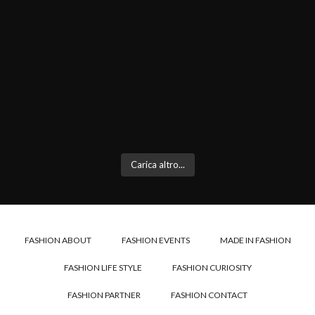
Carica altro...
FASHION ABOUT
FASHION EVENTS
MADE IN FASHION
FASHION LIFE STYLE
FASHION CURIOSITY
FASHION PARTNER
FASHION CONTACT