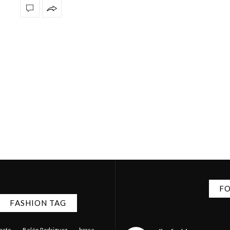
FO
FASHION TAG
anato
Belén Rodriguez
borse