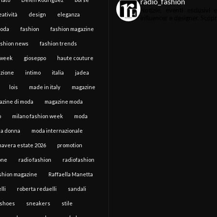
radio_fashion
Notizie, eventi esclusiv
atività
design
eleganza
influencer e designer.
Scopri 
moda
fashion
fashion magazine
ashion news
fashion trends
 week
gioseppo
haute couture
zione
intimo
italia
jadea
lois
made in italy
magazine
azine di moda
magazine moda
o
milano fashion week
moda
a donna
moda internazionale
mavera estate 2026
promotion
one
radio fashion
radiofashion
ashion magazine
Raffaella Manetta
lli
roberta redaelli
sandali
shoes
sneakers
stile