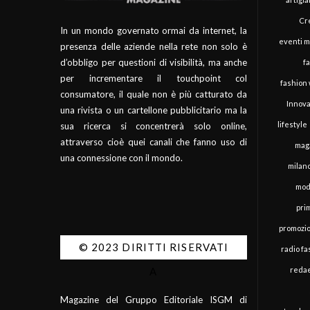
Cre
In un mondo governato ormai da internet, la
eventi 
presenza delle aziende nella rete non solo è
d’obbligo per questioni di visibilità, ma anche
f
per incrementare il touchpoint col
fashion
consumatore, il quale non è più catturato da
Innova
una rivista o un cartellone pubblicitario ma la
lifestyle
sua ricerca si concentrerà solo online,
attraverso cioè quei canali che fanno uso di
mag
una connessione con il mondo.
milan
mod
pri
promozi
© 2023 DIRITTI RISERVATI
radio f
redae
A
Magazine del Gruppo Editoriale ISGM di