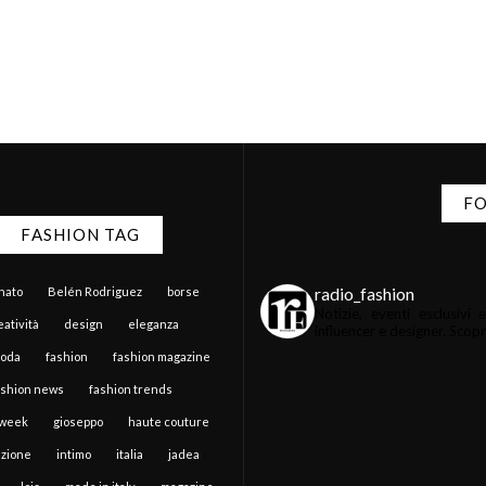
FO
FASHION TAG
radio_fashion
anato
Belén Rodriguez
borse
Notizie, eventi esclusiv
atività
design
eleganza
influencer e designer.
Scopri 
moda
fashion
fashion magazine
ashion news
fashion trends
 week
gioseppo
haute couture
zione
intimo
italia
jadea