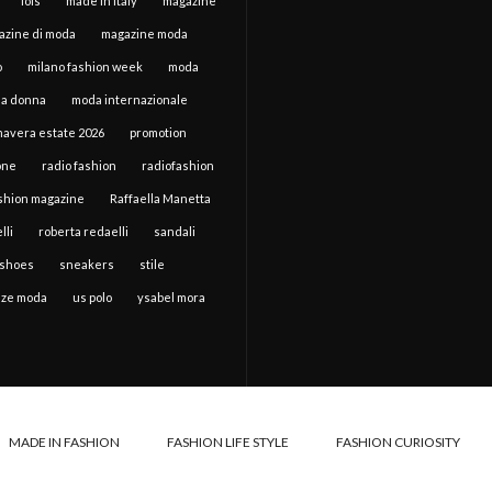
lois
made in italy
magazine
azine di moda
magazine moda
o
milano fashion week
moda
a donna
moda internazionale
mavera estate 2026
promotion
one
radio fashion
radiofashion
ashion magazine
Raffaella Manetta
lli
roberta redaelli
sandali
shoes
sneakers
stile
ze moda
us polo
ysabel mora
MADE IN FASHION
FASHION LIFE STYLE
FASHION CURIOSITY