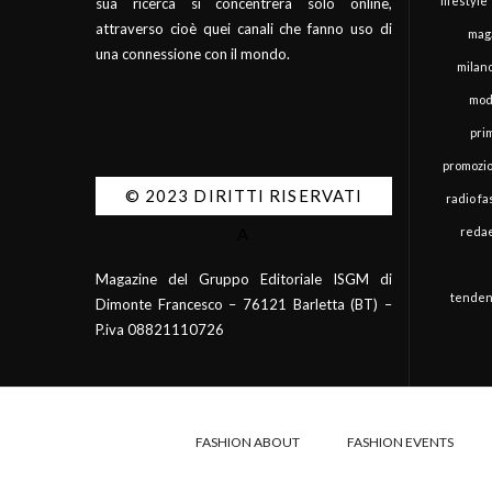
lifestyle
sua ricerca si concentrerà solo online,
attraverso cioè quei canali che fanno uso di
mag
una connessione con il mondo.
milan
mod
pri
promozi
© 2023 DIRITTI RISERVATI
radio f
redae
A
Magazine del Gruppo Editoriale ISGM di
tenden
Dimonte Francesco – 76121 Barletta (BT) –
P.iva 08821110726
FASHION ABOUT
FASHION EVENTS