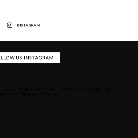
INSTAGRAM
LLOW US INSTAGRAM
i e live dal mondo della moda.
Interviste & backstage con
le migliori sfilate e party privati.