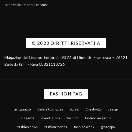
connessione con il mondo.
© 2023 DIRITTI RISERVATI A
Magazine del Gruppo Editoriale ISGM di Dimonte Francesco – 76121
Barletta (BT) – P.iva 08821110726
FASHION TAG
artigianato
Belén Rodriguez
borse
Creatività
design
eleganza
eventi moda
fashion
fashion magazine
fashion news
fashion trends
fashion week
gioseppo