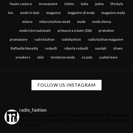
haute couture
Innovazione
intimo
italia
jadea
lifestyle
lois
made in italy
magazine
magazine di moda
magazine moda
milano
milano fashion week
moda
moda donna
moda internazionale
primavera estate 2026
promotion
promozione
radio fashion
radiofashion
radio fashion magazine
Raffaella Manetta
redaelli
roberta redaelli
sandali
shoes
sneakers
stile
tendenze moda
us polo
ysabel mora
FOLLOW US INSTAGRAM
radio_fashion
Notizie, eventi esclusivi e live dal mondo della moda.
Interviste
& backstage con influencer e designer.
Scopri le migliori sfilate e
party privati.