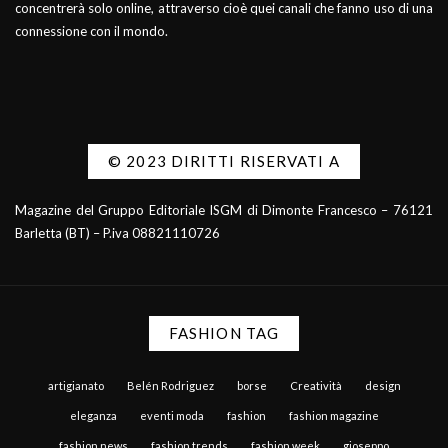
concentrerà solo online, attraverso cioè quei canali che fanno uso di una
connessione con il mondo.
© 2023 DIRITTI RISERVATI A
Magazine del Gruppo Editoriale ISGM di Dimonte Francesco – 76121
Barletta (BT) – P.iva 08821110726
FASHION TAG
artigianato
Belén Rodriguez
borse
Creatività
design
eleganza
eventi moda
fashion
fashion magazine
fashion news
fashion trends
fashion week
gioseppo