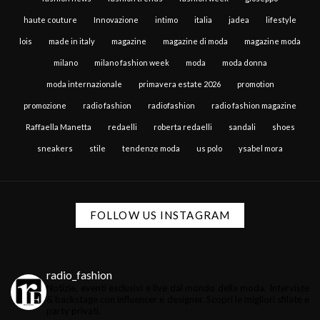
haute couture
Innovazione
intimo
italia
jadea
lifestyle
lois
made in italy
magazine
magazine di moda
magazine moda
milano
milano fashion week
moda
moda donna
moda internazionale
primavera estate 2026
promotion
promozione
radio fashion
radiofashion
radio fashion magazine
Raffaella Manetta
redaelli
roberta redaelli
sandali
shoes
sneakers
stile
tendenze moda
us polo
ysabel mora
FOLLOW US INSTAGRAM
radio_fashion
Notizie, eventi esclusivi e live dal mondo della moda.
Interviste
& backstage con influencer e designer.
Scopri le migliori sfilate e
party privati.