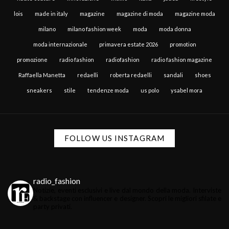
lois
made in italy
magazine
magazine di moda
magazine moda
milano
milano fashion week
moda
moda donna
moda internazionale
primavera estate 2026
promotion
promozione
radio fashion
radiofashion
radio fashion magazine
Raffaella Manetta
redaelli
roberta redaelli
sandali
shoes
sneakers
stile
tendenze moda
us polo
ysabel mora
FOLLOW US INSTAGRAM
radio_fashion
Notizie, eventi esclusivi e live dal mondo della moda.
Interviste
& backstage con influencer e designer.
Scopri le migliori sfilate e
party privati.