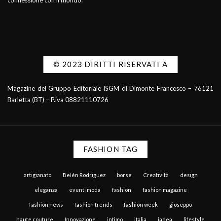
connessione con il mondo.
© 2023 DIRITTI RISERVATI A
Magazine del Gruppo Editoriale ISGM di Dimonte Francesco – 76121
Barletta (BT) – P.iva 08821110726
FASHION TAG
artigianato
Belén Rodriguez
borse
Creatività
design
eleganza
eventi moda
fashion
fashion magazine
fashion news
fashion trends
fashion week
gioseppo
haute couture
Innovazione
intimo
italia
jadea
lifestyle