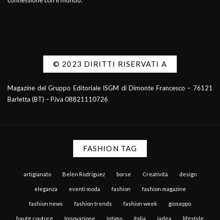
connessione con il mondo.
© 2023 DIRITTI RISERVATI A
Magazine del Gruppo Editoriale ISGM di Dimonte Francesco – 76121
Barletta (BT) – P.iva 08821110726
FASHION TAG
artigianato
Belén Rodriguez
borse
Creatività
design
eleganza
eventi moda
fashion
fashion magazine
fashion news
fashion trends
fashion week
gioseppo
haute couture
Innovazione
intimo
italia
jadea
lifestyle