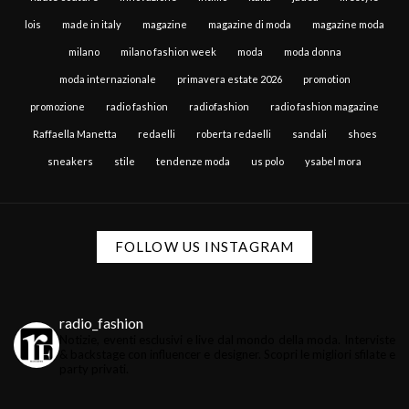
lois
made in italy
magazine
magazine di moda
magazine moda
milano
milano fashion week
moda
moda donna
moda internazionale
primavera estate 2026
promotion
promozione
radio fashion
radiofashion
radio fashion magazine
Raffaella Manetta
redaelli
roberta redaelli
sandali
shoes
sneakers
stile
tendenze moda
us polo
ysabel mora
FOLLOW US INSTAGRAM
radio_fashion
Notizie, eventi esclusivi e live dal mondo della moda.
Interviste
& backstage con influencer e designer.
Scopri le migliori sfilate e
party privati.