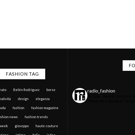
FO
FASHION TAG
radio_fashion
anato
Belén Rodriguez
borse
Notizie, eventi esclusiv
atività
design
eleganza
influencer e designer.
Scopri 
moda
fashion
fashion magazine
ashion news
fashion trends
 week
gioseppo
haute couture
zione
intimo
italia
jadea