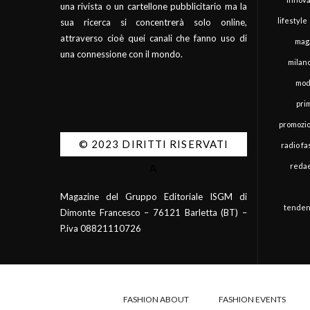
una rivista o un cartellone pubblicitario ma la
lifestyle
sua ricerca si concentrerà solo online,
attraverso cioè quei canali che fanno uso di
mag
una connessione con il mondo.
milan
mod
pri
promozi
© 2023 DIRITTI RISERVATI
radio f
redae
A
Magazine del Gruppo Editoriale ISGM di
tenden
Dimonte Francesco – 76121 Barletta (BT) –
P.iva 08821110726
FASHION ABOUT
FASHION EVENTS