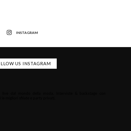
INSTAGRAM
LLOW US INSTAGRAM
i e live dal mondo della moda.
Interviste & backstage con
le migliori sfilate e party privati.