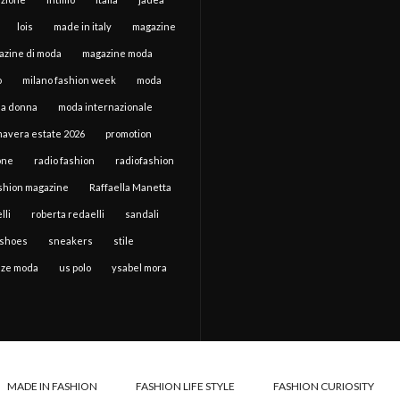
lois
made in italy
magazine
azine di moda
magazine moda
o
milano fashion week
moda
a donna
moda internazionale
mavera estate 2026
promotion
one
radio fashion
radiofashion
ashion magazine
Raffaella Manetta
lli
roberta redaelli
sandali
shoes
sneakers
stile
ze moda
us polo
ysabel mora
MADE IN FASHION
FASHION LIFE STYLE
FASHION CURIOSITY