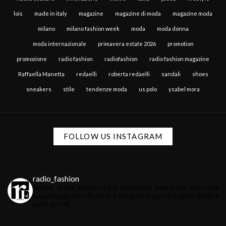
lois
made in italy
magazine
magazine di moda
magazine moda
milano
milano fashion week
moda
moda donna
moda internazionale
primavera estate 2026
promotion
promozione
radio fashion
radiofashion
radio fashion magazine
Raffaella Manetta
redaelli
roberta redaelli
sandali
shoes
sneakers
stile
tendenze moda
us polo
ysabel mora
FOLLOW US INSTAGRAM
radio_fashion
Notizie, eventi esclusivi e live dal mondo della moda.
Interviste
& backstage con influencer e designer.
Scopri le migliori sfilate e
party privati.