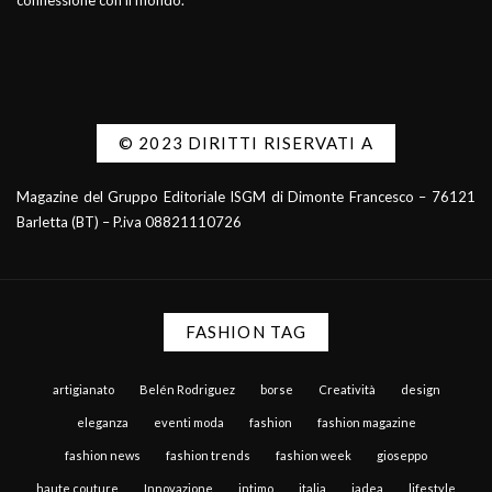
connessione con il mondo.
© 2023 DIRITTI RISERVATI A
Magazine del Gruppo Editoriale ISGM di Dimonte Francesco – 76121
Barletta (BT) – P.iva 08821110726
FASHION TAG
artigianato
Belén Rodriguez
borse
Creatività
design
eleganza
eventi moda
fashion
fashion magazine
fashion news
fashion trends
fashion week
gioseppo
haute couture
Innovazione
intimo
italia
jadea
lifestyle