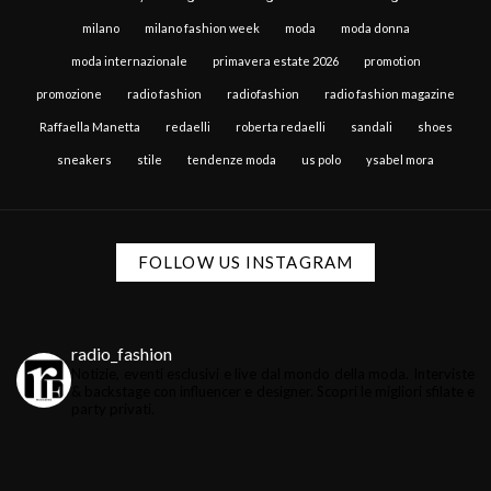
milano
milano fashion week
moda
moda donna
moda internazionale
primavera estate 2026
promotion
promozione
radio fashion
radiofashion
radio fashion magazine
Raffaella Manetta
redaelli
roberta redaelli
sandali
shoes
sneakers
stile
tendenze moda
us polo
ysabel mora
FOLLOW US INSTAGRAM
radio_fashion
Notizie, eventi esclusivi e live dal mondo della moda.
Interviste
& backstage con influencer e designer.
Scopri le migliori sfilate e
party privati.