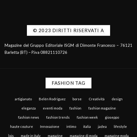
© 2023 DIRITTI RISERVATI A
Magazine del Gruppo Editoriale ISGM di Dimonte Francesco – 76121
Barletta (BT) – P.iva 08821110726
FASHION TAG
artigianato
Belén Rodriguez
borse
Creatività
design
eleganza
eventi moda
fashion
fashion magazine
fashion news
fashion trends
fashion week
gioseppo
haute couture
Innovazione
intimo
italia
jadea
lifestyle
lois
made in italy
magazine
magazine di moda
magazine moda