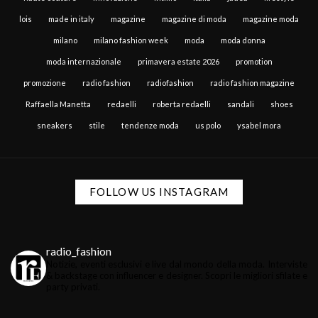
lois
made in italy
magazine
magazine di moda
magazine moda
milano
milano fashion week
moda
moda donna
moda internazionale
primavera estate 2026
promotion
promozione
radio fashion
radiofashion
radio fashion magazine
Raffaella Manetta
redaelli
roberta redaelli
sandali
shoes
sneakers
stile
tendenze moda
us polo
ysabel mora
FOLLOW US INSTAGRAM
radio_fashion
Notizie, eventi esclusivi e live dal mondo della moda.
Interviste
& backstage con influencer e designer.
Scopri le migliori sfilate e
party privati.