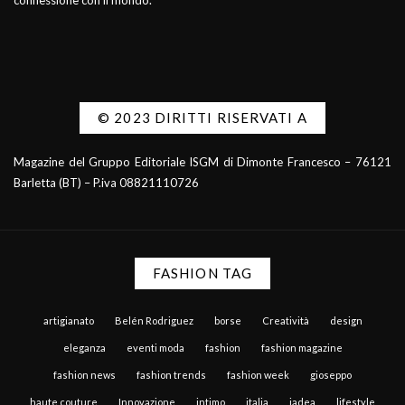
connessione con il mondo.
© 2023 DIRITTI RISERVATI A
Magazine del Gruppo Editoriale ISGM di Dimonte Francesco – 76121
Barletta (BT) – P.iva 08821110726
FASHION TAG
artigianato
Belén Rodriguez
borse
Creatività
design
eleganza
eventi moda
fashion
fashion magazine
fashion news
fashion trends
fashion week
gioseppo
haute couture
Innovazione
intimo
italia
jadea
lifestyle