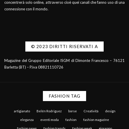
concentrerà solo online, attraverso cioè quei canali che fanno uso di una
connessione con il mondo.
© 2023 DIRITTI RISERVATI A
Magazine del Gruppo Editoriale ISGM di Dimonte Francesco – 76121
Barletta (BT) – P.iva 08821110726
FASHION TAG
artigianato
Belén Rodriguez
borse
Creatività
design
eleganza
eventi moda
fashion
fashion magazine
fashion news
fashion trends
fashion week
gioseppo