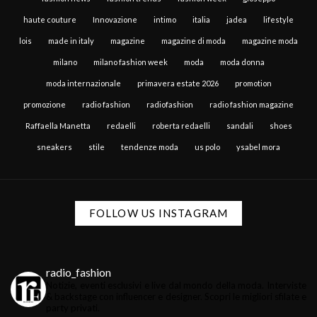
haute couture
Innovazione
intimo
italia
jadea
lifestyle
lois
made in italy
magazine
magazine di moda
magazine moda
milano
milano fashion week
moda
moda donna
moda internazionale
primavera estate 2026
promotion
promozione
radio fashion
radiofashion
radio fashion magazine
Raffaella Manetta
redaelli
roberta redaelli
sandali
shoes
sneakers
stile
tendenze moda
us polo
ysabel mora
FOLLOW US INSTAGRAM
radio_fashion
Notizie, eventi esclusivi e live dal mondo della moda.
Interviste
& backstage con influencer e designer.
Scopri le migliori sfilate e
party privati.