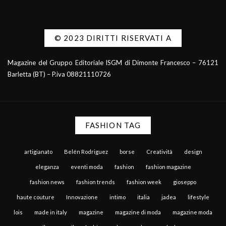
© 2023 DIRITTI RISERVATI A
Magazine del Gruppo Editoriale ISGM di Dimonte Francesco – 76121
Barletta (BT) – P.iva 08821110726
FASHION TAG
artigianato
Belén Rodriguez
borse
Creatività
design
eleganza
eventi moda
fashion
fashion magazine
fashion news
fashion trends
fashion week
gioseppo
haute couture
Innovazione
intimo
italia
jadea
lifestyle
lois
made in italy
magazine
magazine di moda
magazine moda