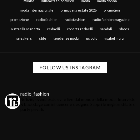
milano
milano fashion week
moda
moda donna
moda internazionale
primavera estate 2026
promotion
promozione
radio fashion
radiofashion
radio fashion magazine
Raffaella Manetta
redaelli
roberta redaelli
sandali
shoes
sneakers
stile
tendenze moda
us polo
ysabel mora
FOLLOW US INSTAGRAM
radio_fashion
Notizie, eventi esclusivi e live dal mondo della moda.
Interviste
& backstage con influencer e designer.
Scopri le migliori sfilate e
party privati.