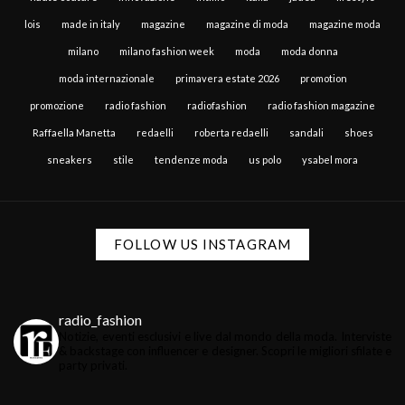
lois
made in italy
magazine
magazine di moda
magazine moda
milano
milano fashion week
moda
moda donna
moda internazionale
primavera estate 2026
promotion
promozione
radio fashion
radiofashion
radio fashion magazine
Raffaella Manetta
redaelli
roberta redaelli
sandali
shoes
sneakers
stile
tendenze moda
us polo
ysabel mora
FOLLOW US INSTAGRAM
radio_fashion
Notizie, eventi esclusivi e live dal mondo della moda.
Interviste
& backstage con influencer e designer.
Scopri le migliori sfilate e
party privati.