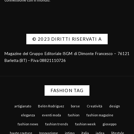
connessione con il mondo.
© 2023 DIRITTI RISERVATI A
Magazine del Gruppo Editoriale ISGM di Dimonte Francesco – 76121
Barletta (BT) – P.iva 08821110726
FASHION TAG
artigianato
Belén Rodriguez
borse
Creatività
design
eleganza
eventi moda
fashion
fashion magazine
fashion news
fashion trends
fashion week
gioseppo
haute couture
Innovazione
intimo
italia
jadea
lifestyle