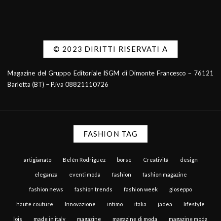
© 2023 DIRITTI RISERVATI A
Magazine del Gruppo Editoriale ISGM di Dimonte Francesco – 76121
Barletta (BT) – P.iva 08821110726
FASHION TAG
artigianato
Belén Rodriguez
borse
Creatività
design
eleganza
eventi moda
fashion
fashion magazine
fashion news
fashion trends
fashion week
gioseppo
haute couture
Innovazione
intimo
italia
jadea
lifestyle
lois
made in italy
magazine
magazine di moda
magazine moda