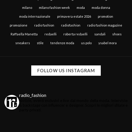
milano
milano fashion week
moda
moda donna
moda internazionale
primavera estate 2026
promotion
promozione
radio fashion
radiofashion
radio fashion magazine
Raffaella Manetta
redaelli
roberta redaelli
sandali
shoes
sneakers
stile
tendenze moda
us polo
ysabel mora
FOLLOW US INSTAGRAM
radio_fashion
Notizie, eventi esclusivi e live dal mondo della moda.
Interviste
& backstage con influencer e designer.
Scopri le migliori sfilate e
party privati.