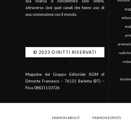
lifestyle
sua ricerca si concentrerà solo online,
attraverso cioè quei canali che fanno uso di
mag
una connessione con il mondo.
milan
mod
pri
promozi
© 2023 DIRITTI RISERVATI
radio f
redae
A
Magazine del Gruppo Editoriale ISGM di
tenden
Dimonte Francesco – 76121 Barletta (BT) –
P.iva 08821110726
FASHION ABOUT
FASHION EVENTS