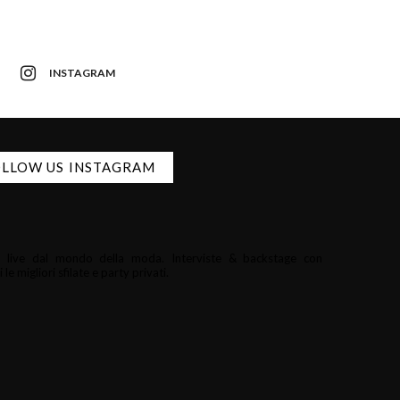
INSTAGRAM
LLOW US INSTAGRAM
i e live dal mondo della moda.
Interviste & backstage con
le migliori sfilate e party privati.