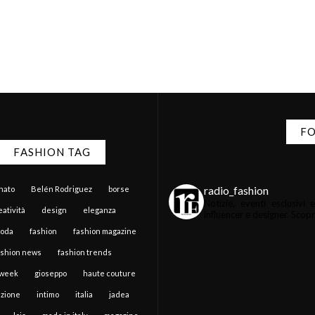
FO
FASHION TAG
radio_fashion
anato
Belén Rodriguez
borse
Notizie, eventi esclusiv
atività
design
eleganza
influencer e designer.
Scopri 
moda
fashion
fashion magazine
ashion news
fashion trends
 week
gioseppo
haute couture
zione
intimo
italia
jadea