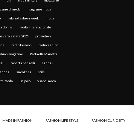
lois
made in italy
magazine
azine di moda
magazine moda
o
milano fashion week
moda
a donna
moda internazionale
mavera estate 2026
promotion
one
radio fashion
radiofashion
ashion magazine
Raffaella Manetta
lli
roberta redaelli
sandali
shoes
sneakers
stile
ze moda
us polo
ysabel mora
MADE IN FASHION
FASHION LIFE STYLE
FASHION CURIOSITY