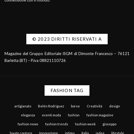
connessione con il mondo.
© 2023 DIRITTI RISERVATI A
Magazine del Gruppo Editoriale ISGM di Dimonte Francesco – 76121
Barletta (BT) – P.iva 08821110726
FASHION TAG
artigianato
Belén Rodriguez
borse
Creatività
design
eleganza
eventi moda
fashion
fashion magazine
fashion news
fashion trends
fashion week
gioseppo
haute couture
Innovazione
intimo
italia
jadea
lifestyle