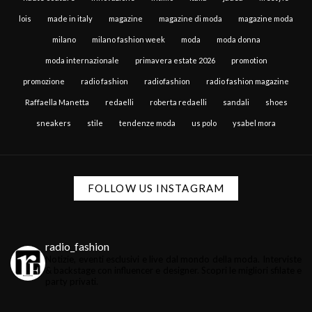
lois
made in italy
magazine
magazine di moda
magazine moda
milano
milano fashion week
moda
moda donna
moda internazionale
primavera estate 2026
promotion
promozione
radio fashion
radiofashion
radio fashion magazine
Raffaella Manetta
redaelli
roberta redaelli
sandali
shoes
sneakers
stile
tendenze moda
us polo
ysabel mora
FOLLOW US INSTAGRAM
radio_fashion
Notizie, eventi esclusivi e live dal mondo della moda.
Interviste
& backstage con influencer e designer.
Scopri le migliori sfilate e
party privati.