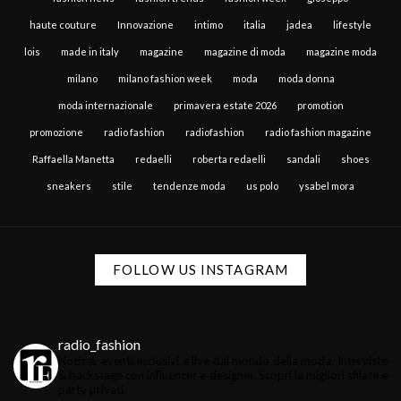
haute couture
Innovazione
intimo
italia
jadea
lifestyle
lois
made in italy
magazine
magazine di moda
magazine moda
milano
milano fashion week
moda
moda donna
moda internazionale
primavera estate 2026
promotion
promozione
radio fashion
radiofashion
radio fashion magazine
Raffaella Manetta
redaelli
roberta redaelli
sandali
shoes
sneakers
stile
tendenze moda
us polo
ysabel mora
FOLLOW US INSTAGRAM
radio_fashion
Notizie, eventi esclusivi e live dal mondo della moda.
Interviste
& backstage con influencer e designer.
Scopri le migliori sfilate e
party privati.