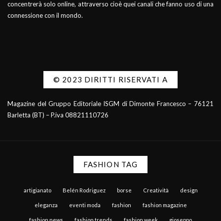
concentrerà solo online, attraverso cioè quei canali che fanno uso di una
connessione con il mondo.
© 2023 DIRITTI RISERVATI A
Magazine del Gruppo Editoriale ISGM di Dimonte Francesco – 76121
Barletta (BT) – P.iva 08821110726
FASHION TAG
artigianato
Belén Rodriguez
borse
Creatività
design
eleganza
eventi moda
fashion
fashion magazine
fashion news
fashion trends
fashion week
gioseppo