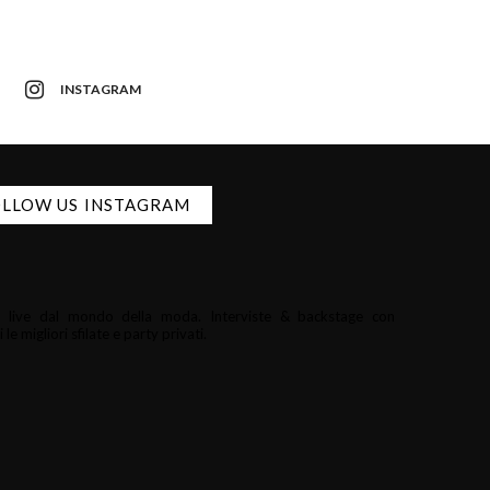
INSTAGRAM
LLOW US INSTAGRAM
i e live dal mondo della moda.
Interviste & backstage con
le migliori sfilate e party privati.