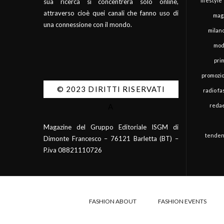
lifestyle
sua ricerca si concentrerà solo online,
attraverso cioè quei canali che fanno uso di
mag
una connessione con il mondo.
milan
mod
pri
promozi
© 2023 DIRITTI RISERVATI
radio f
redae
A
Magazine del Gruppo Editoriale ISGM di
tenden
Dimonte Francesco – 76121 Barletta (BT) –
P.iva 08821110726
FASHION ABOUT
FASHION EVENTS