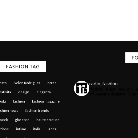
FO
FASHION TAG
radio_fashion
anato
Belén Rodriguez
borse
Notizie, eventi esclusiv
atività
design
eleganza
influencer e designer.
Scopri 
moda
fashion
fashion magazine
ashion news
fashion trends
 week
gioseppo
haute couture
zione
intimo
italia
jadea