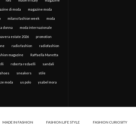
lois
made in italy
magazine
azine di moda
magazine moda
o
milano fashion week
moda
a donna
moda internazionale
mavera estate 2026
promotion
one
radio fashion
radiofashion
ashion magazine
Raffaella Manetta
lli
roberta redaelli
sandali
shoes
sneakers
stile
ze moda
us polo
ysabel mora
MADE IN FASHION
FASHION LIFE STYLE
FASHION CURIOSITY