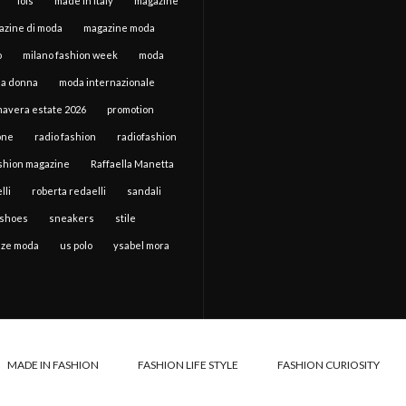
lois
made in italy
magazine
azine di moda
magazine moda
o
milano fashion week
moda
a donna
moda internazionale
mavera estate 2026
promotion
one
radio fashion
radiofashion
ashion magazine
Raffaella Manetta
lli
roberta redaelli
sandali
shoes
sneakers
stile
ze moda
us polo
ysabel mora
MADE IN FASHION
FASHION LIFE STYLE
FASHION CURIOSITY