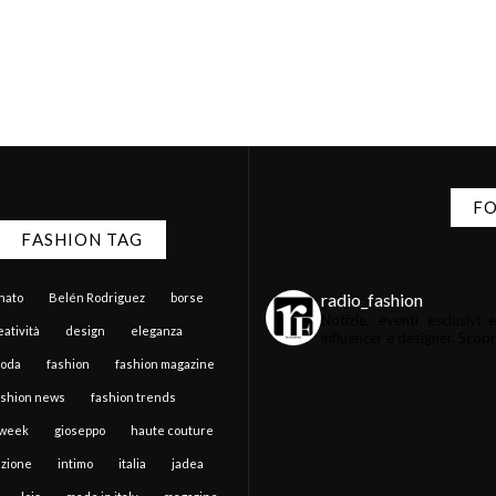
FO
FASHION TAG
radio_fashion
anato
Belén Rodriguez
borse
Notizie, eventi esclusiv
atività
design
eleganza
influencer e designer.
Scopri 
moda
fashion
fashion magazine
ashion news
fashion trends
 week
gioseppo
haute couture
zione
intimo
italia
jadea