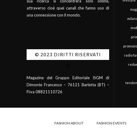
lifestyle
sua ricerca si concentrerà solo online,
attraverso cioè quei canali che fanno uso di
mag
una connessione con il mondo.
milan
mod
pri
promozi
© 2023 DIRITTI RISERVATI
radio f
redae
A
Magazine del Gruppo Editoriale ISGM di
tenden
Dimonte Francesco – 76121 Barletta (BT) –
P.iva 08821110726
FASHION ABOUT
FASHION EVENTS