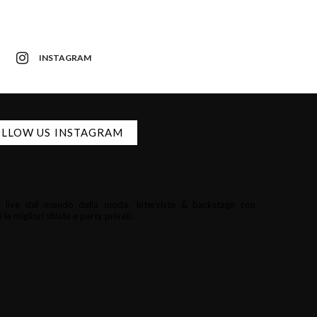
INSTAGRAM
LLOW US INSTAGRAM
i e live dal mondo della moda.
Interviste & backstage con
le migliori sfilate e party privati.