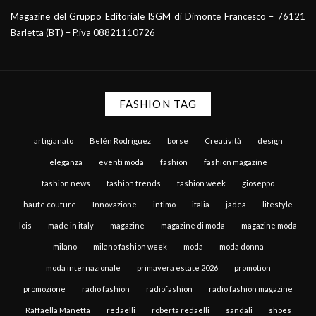
Magazine del Gruppo Editoriale ISGM di Dimonte Francesco – 76121
Barletta (BT) – P.iva 08821110726
FASHION TAG
artigianato
Belén Rodriguez
borse
Creatività
design
eleganza
eventi moda
fashion
fashion magazine
fashion news
fashion trends
fashion week
gioseppo
haute couture
Innovazione
intimo
italia
jadea
lifestyle
lois
made in italy
magazine
magazine di moda
magazine moda
milano
milano fashion week
moda
moda donna
moda internazionale
primavera estate 2026
promotion
promozione
radio fashion
radiofashion
radio fashion magazine
Raffaella Manetta
redaelli
roberta redaelli
sandali
shoes