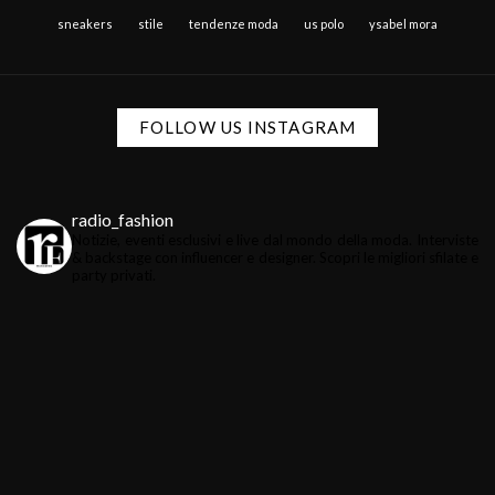
sneakers
stile
tendenze moda
us polo
ysabel mora
FOLLOW US INSTAGRAM
radio_fashion
Notizie, eventi esclusivi e live dal mondo della moda.
Interviste
& backstage con influencer e designer.
Scopri le migliori sfilate e
party privati.