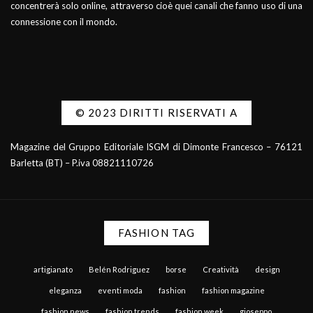
concentrerà solo online, attraverso cioè quei canali che fanno uso di una
connessione con il mondo.
© 2023 DIRITTI RISERVATI A
Magazine del Gruppo Editoriale ISGM di Dimonte Francesco – 76121
Barletta (BT) – P.iva 08821110726
FASHION TAG
artigianato
Belén Rodriguez
borse
Creatività
design
eleganza
eventi moda
fashion
fashion magazine
fashion news
fashion trends
fashion week
gioseppo