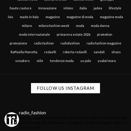
haute couture
Innovazione
intimo
italia
jadea
lifestyle
lois
made in italy
magazine
magazine di moda
magazine moda
milano
milano fashion week
moda
moda donna
moda internazionale
primavera estate 2026
promotion
promozione
radio fashion
radiofashion
radio fashion magazine
Raffaella Manetta
redaelli
roberta redaelli
sandali
shoes
sneakers
stile
tendenze moda
us polo
ysabel mora
FOLLOW US INSTAGRAM
radio_fashion
Notizie, eventi esclusivi e live dal mondo della moda.
Interviste
& backstage con influencer e designer.
Scopri le migliori sfilate e
party privati.