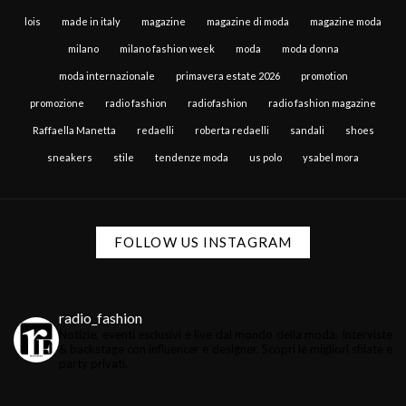
lois
made in italy
magazine
magazine di moda
magazine moda
milano
milano fashion week
moda
moda donna
moda internazionale
primavera estate 2026
promotion
promozione
radio fashion
radiofashion
radio fashion magazine
Raffaella Manetta
redaelli
roberta redaelli
sandali
shoes
sneakers
stile
tendenze moda
us polo
ysabel mora
FOLLOW US INSTAGRAM
radio_fashion
Notizie, eventi esclusivi e live dal mondo della moda.
Interviste
& backstage con influencer e designer.
Scopri le migliori sfilate e
party privati.