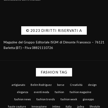
© 2023 DIRITTI RISERVATI A
Magazine del Gruppo Editoriale ISGM di Dimonte Francesco – 76121
Barletta (BT) – P.iva 08821110726
FASHION TAG
artigianato
Belén Rodriguez
borse
Creatività
design
eleganza
eventi moda
fashion
fashion magazine
fashion news
fashion trends
fashion week
gioseppo
haute couture
Innovazione
intimo
italia
jadea
lifestyle