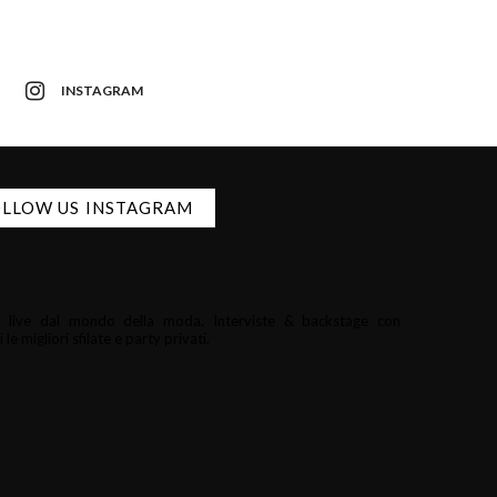
INSTAGRAM
LLOW US INSTAGRAM
i e live dal mondo della moda.
Interviste & backstage con
le migliori sfilate e party privati.