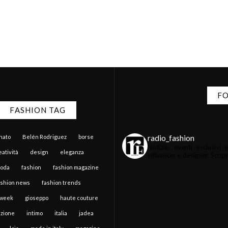
FO
FASHION TAG
radio_fashion
anato
Belén Rodriguez
borse
Notizie, eventi esclusiv
atività
design
eleganza
influencer e designer.
Scopri 
moda
fashion
fashion magazine
ashion news
fashion trends
 week
gioseppo
haute couture
zione
intimo
italia
jadea