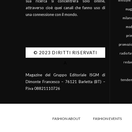
lifestyle
sua ricerca si concentrerà solo online,
attraverso cioè quei canali che fanno uso di
mag
una connessione con il mondo.
milan
mod
pri
promozi
© 2023 DIRITTI RISERVATI
radio f
redae
A
Magazine del Gruppo Editoriale ISGM di
tenden
Dimonte Francesco – 76121 Barletta (BT) –
P.iva 08821110726
FASHION ABOUT
FASHION EVENTS