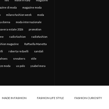
lois
made in italy
magazine
azine di moda
magazine moda
o
milano fashion week
moda
a donna
moda internazionale
mavera estate 2026
promotion
one
radio fashion
radiofashion
ashion magazine
Raffaella Manetta
lli
roberta redaelli
sandali
shoes
sneakers
stile
ze moda
us polo
ysabel mora
MADE IN FASHION
FASHION LIFE STYLE
FASHION CURIOSITY