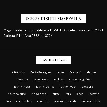
© 2023 DIRITTI RISERVATI A
Magazine del Gruppo Editoriale ISGM di Dimonte Francesco – 76121
Barletta (BT) – P.iva 08821110726
FASHION TAG
artigianato
Belén Rodriguez
borse
Creatività
design
eleganza
eventi moda
fashion
fashion magazine
fashion news
fashion trends
fashion week
gioseppo
haute couture
Innovazione
intimo
italia
jadea
lifestyle
lois
made in italy
magazine
magazine di moda
magazine moda