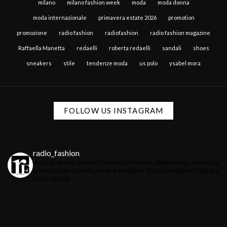
milano
milano fashion week
moda
moda donna
moda internazionale
primavera estate 2026
promotion
promozione
radio fashion
radiofashion
radio fashion magazine
Raffaella Manetta
redaelli
roberta redaelli
sandali
shoes
sneakers
stile
tendenze moda
us polo
ysabel mora
FOLLOW US INSTAGRAM
radio_fashion
Notizie, eventi esclusivi e live dal mondo della moda.
Interviste
& backstage con influencer e designer.
Scopri le migliori sfilate e
party privati.