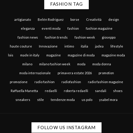
FASHION TAG
artigianato
Belén Rodriguez
borse
Creatività
design
eleganza
eventi moda
fashion
fashion magazine
fashion news
fashion trends
fashion week
gioseppo
haute couture
Innovazione
intimo
italia
jadea
lifestyle
lois
made in italy
magazine
magazine di moda
magazine moda
milano
milano fashion week
moda
moda donna
moda internazionale
primavera estate 2026
promotion
promozione
radio fashion
radiofashion
radio fashion magazine
Raffaella Manetta
redaelli
roberta redaelli
sandali
shoes
sneakers
stile
tendenze moda
us polo
ysabel mora
FOLLOW US INSTAGRAM