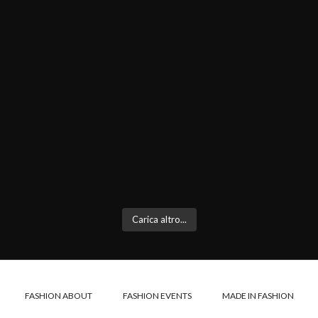
Carica altro...
FASHION ABOUT
FASHION EVENTS
MADE IN FASHION