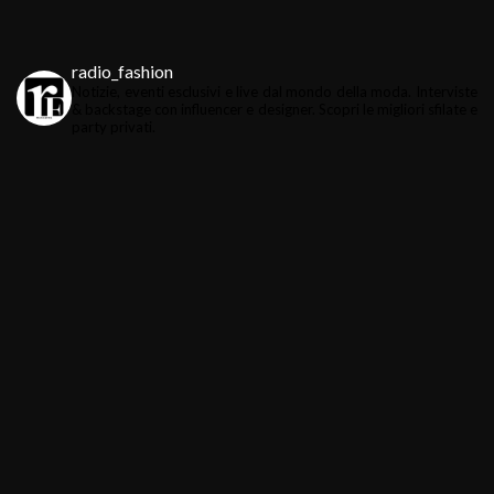
radio_fashion
Notizie, eventi esclusivi e live dal mondo della moda.
Interviste
& backstage con influencer e designer.
Scopri le migliori sfilate e
party privati.