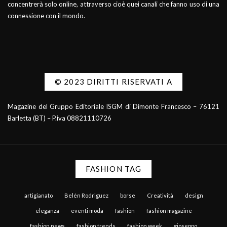
concentrerà solo online, attraverso cioè quei canali che fanno uso di una
connessione con il mondo.
© 2023 DIRITTI RISERVATI A
Magazine del Gruppo Editoriale ISGM di Dimonte Francesco – 76121
Barletta (BT) – P.iva 08821110726
FASHION TAG
artigianato
Belén Rodriguez
borse
Creatività
design
eleganza
eventi moda
fashion
fashion magazine
fashion news
fashion trends
fashion week
gioseppo