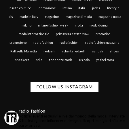
haute couture
Innovazione
intimo
italia
jadea
lifestyle
lois
made in italy
magazine
magazine di moda
magazine moda
milano
milano fashion week
moda
moda donna
moda internazionale
primavera estate 2026
promotion
promozione
radio fashion
radiofashion
radio fashion magazine
Raffaella Manetta
redaelli
roberta redaelli
sandali
shoes
sneakers
stile
tendenze moda
us polo
ysabel mora
FOLLOW US INSTAGRAM
radio_fashion
Notizie, eventi esclusivi e live dal mondo della moda.
Interviste
& backstage con influencer e designer.
Scopri le migliori sfilate e
party privati.