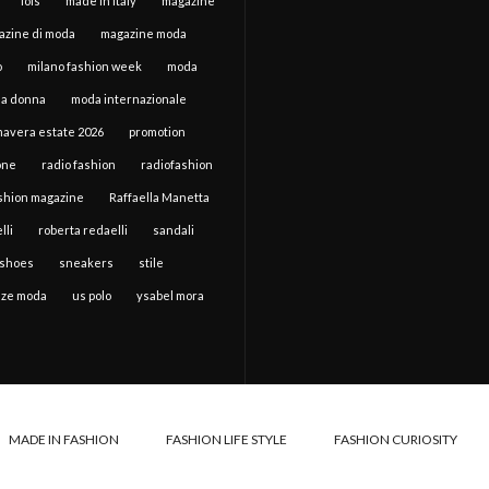
lois
made in italy
magazine
azine di moda
magazine moda
o
milano fashion week
moda
a donna
moda internazionale
mavera estate 2026
promotion
one
radio fashion
radiofashion
ashion magazine
Raffaella Manetta
lli
roberta redaelli
sandali
shoes
sneakers
stile
ze moda
us polo
ysabel mora
MADE IN FASHION
FASHION LIFE STYLE
FASHION CURIOSITY