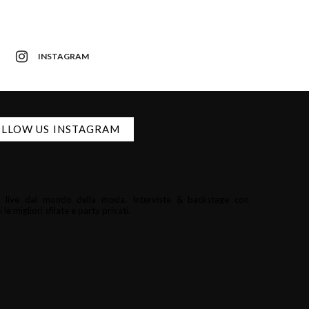
INSTAGRAM
LLOW US INSTAGRAM
i e live dal mondo della moda.
Interviste & backstage con
le migliori sfilate e party privati.