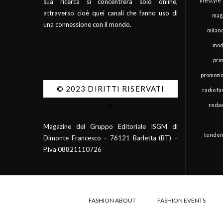
lifestyle
sua ricerca si concentrerà solo online,
attraverso cioè quei canali che fanno uso di
mag
una connessione con il mondo.
milan
mod
pri
promozi
© 2023 DIRITTI RISERVATI
radio f
redae
A
Magazine del Gruppo Editoriale ISGM di
tenden
Dimonte Francesco – 76121 Barletta (BT) –
P.iva 08821110726
FASHION ABOUT
FASHION EVENTS