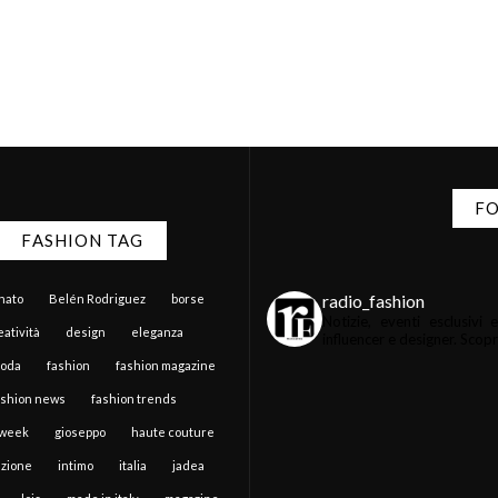
FO
FASHION TAG
radio_fashion
anato
Belén Rodriguez
borse
Notizie, eventi esclusiv
atività
design
eleganza
influencer e designer.
Scopri 
moda
fashion
fashion magazine
ashion news
fashion trends
 week
gioseppo
haute couture
zione
intimo
italia
jadea