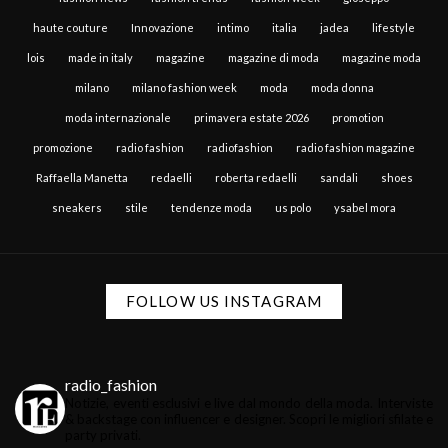
haute couture
Innovazione
intimo
italia
jadea
lifestyle
lois
made in italy
magazine
magazine di moda
magazine moda
milano
milano fashion week
moda
moda donna
moda internazionale
primavera estate 2026
promotion
promozione
radio fashion
radiofashion
radio fashion magazine
Raffaella Manetta
redaelli
roberta redaelli
sandali
shoes
sneakers
stile
tendenze moda
us polo
ysabel mora
FOLLOW US INSTAGRAM
radio_fashion
Notizie, eventi esclusivi e live dal mondo della moda.
Interviste
& backstage con influencer e designer.
Scopri le migliori sfilate e
party privati.