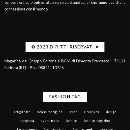
concentrerà solo online, attraverso cioè quei canali che fanno uso di una
connessione con il mondo.
© 2023 DIRITTI RISERVATI A
Magazine del Gruppo Editoriale ISGM di Dimonte Francesco – 76121
Barletta (BT) – P.iva 08821110726
FASHION TAG
artigianato
Belén Rodriguez
borse
Creatività
design
eleganza
eventi moda
fashion
fashion magazine
fashion news
fashion trends
fashion week
gioseppo