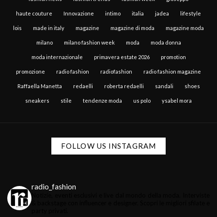
haute couture
Innovazione
intimo
italia
jadea
lifestyle
lois
made in italy
magazine
magazine di moda
magazine moda
milano
milano fashion week
moda
moda donna
moda internazionale
primavera estate 2026
promotion
promozione
radio fashion
radiofashion
radio fashion magazine
Raffaella Manetta
redaelli
roberta redaelli
sandali
shoes
sneakers
stile
tendenze moda
us polo
ysabel mora
FOLLOW US INSTAGRAM
radio_fashion
Notizie, eventi esclusivi e live dal mondo della moda.
Interviste
& backstage con influencer e designer.
Scopri le migliori sfilate e
party privati.