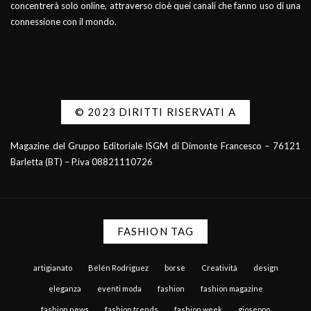
concentrerà solo online, attraverso cioè quei canali che fanno uso di una
connessione con il mondo.
© 2023 DIRITTI RISERVATI A
Magazine del Gruppo Editoriale ISGM di Dimonte Francesco – 76121
Barletta (BT) – P.iva 08821110726
FASHION TAG
artigianato
Belén Rodriguez
borse
Creatività
design
eleganza
eventi moda
fashion
fashion magazine
fashion news
fashion trends
fashion week
gioseppo