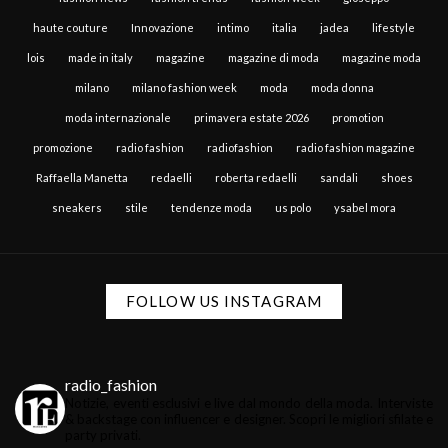
haute couture
Innovazione
intimo
italia
jadea
lifestyle
lois
made in italy
magazine
magazine di moda
magazine moda
milano
milano fashion week
moda
moda donna
moda internazionale
primavera estate 2026
promotion
promozione
radio fashion
radiofashion
radio fashion magazine
Raffaella Manetta
redaelli
roberta redaelli
sandali
shoes
sneakers
stile
tendenze moda
us polo
ysabel mora
FOLLOW US INSTAGRAM
radio_fashion
Notizie, eventi esclusivi e live dal mondo della moda.
Interviste
& backstage con influencer e designer.
Scopri le migliori sfilate e
party privati.