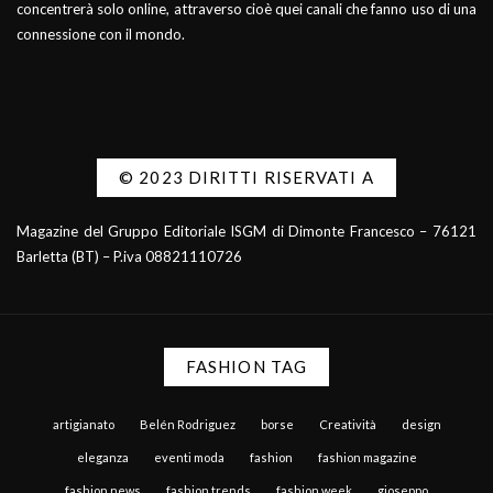
concentrerà solo online, attraverso cioè quei canali che fanno uso di una
connessione con il mondo.
© 2023 DIRITTI RISERVATI A
Magazine del Gruppo Editoriale ISGM di Dimonte Francesco – 76121
Barletta (BT) – P.iva 08821110726
FASHION TAG
artigianato
Belén Rodriguez
borse
Creatività
design
eleganza
eventi moda
fashion
fashion magazine
fashion news
fashion trends
fashion week
gioseppo