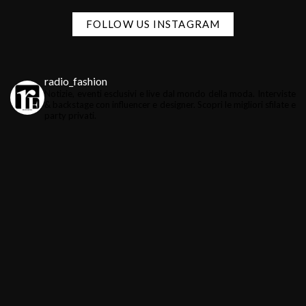
FOLLOW US INSTAGRAM
radio_fashion
Notizie, eventi esclusivi e live dal mondo della moda.
Interviste
& backstage con influencer e designer.
Scopri le migliori sfilate e
party privati.