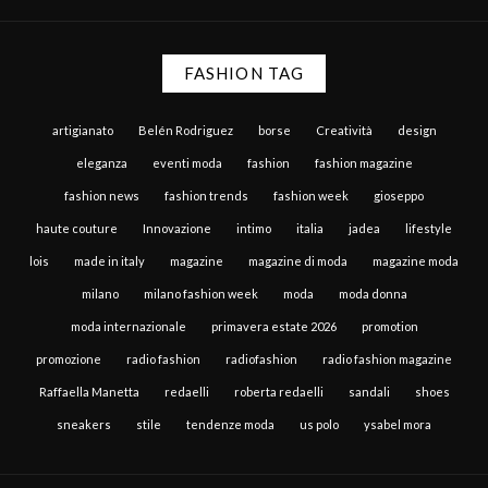
FASHION TAG
artigianato
Belén Rodriguez
borse
Creatività
design
eleganza
eventi moda
fashion
fashion magazine
fashion news
fashion trends
fashion week
gioseppo
haute couture
Innovazione
intimo
italia
jadea
lifestyle
lois
made in italy
magazine
magazine di moda
magazine moda
milano
milano fashion week
moda
moda donna
moda internazionale
primavera estate 2026
promotion
promozione
radio fashion
radiofashion
radio fashion magazine
Raffaella Manetta
redaelli
roberta redaelli
sandali
shoes
sneakers
stile
tendenze moda
us polo
ysabel mora