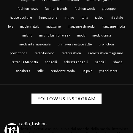
fashion news
fashion trends
fashion week
gioseppo
haute couture
Innovazione
intimo
italia
jadea
lifestyle
lois
made in italy
magazine
magazine di moda
magazine moda
milano
milano fashion week
moda
moda donna
moda internazionale
primavera estate 2026
promotion
promozione
radio fashion
radiofashion
radio fashion magazine
Raffaella Manetta
redaelli
roberta redaelli
sandali
shoes
sneakers
stile
tendenze moda
us polo
ysabel mora
FOLLOW US INSTAGRAM
radio_fashion
Notizie, eventi esclusivi e live dal mondo della moda.
Interviste