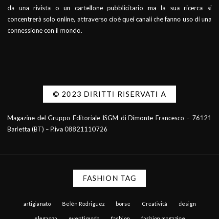
da una rivista o un cartellone pubblicitario ma la sua ricerca si
concentrerà solo online, attraverso cioè quei canali che fanno uso di una
connessione con il mondo.
© 2023 DIRITTI RISERVATI A
Magazine del Gruppo Editoriale ISGM di Dimonte Francesco – 76121
Barletta (BT) – P.iva 08821110726
FASHION TAG
artigianato
Belén Rodriguez
borse
Creatività
design
eleganza
eventi moda
fashion
fashion magazine