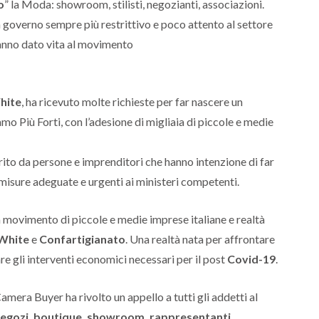
o
” la Moda: showroom, stilisti, negozianti, associazioni.
governo sempre più restrittivo e poco attento al settore
anno dato vita al movimento
hite
, ha ricevuto molte richieste per far nascere un
o Più Forti, con l’adesione di migliaia di piccole e medie
ito da persone e imprenditori che hanno intenzione di far
 misure adeguate e urgenti ai ministeri competenti.
 movimento di piccole e medie imprese italiane e realtà
White
e
Confartigianato
. Una realtà nata per affrontare
are gli interventi economici necessari per il post
Covid-19
.
amera Buyer ha rivolto un appello a tutti gli addetti al
egozi, boutique, showroom, rappresentanti,