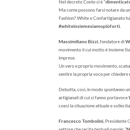
Nel decreto Conte si è “
dimenticat
Ma come possono farsi notare da un 
Fashion? White e Confartigianato h
#whiteinsiemesiamopiùforti
.
Massimiliano Bizzi
, fondatore di
W
movimento il cui motto è Insieme Siam
imprese.
Un vero e proprio movimento, scatur
sentire la propria voce per chiedere
Debutta, così, in modo spontaneo un
artigianali di cui si fanno portavoce
coesi la situazione attuale e sollecit
Francesco Tombolini
, Presidente C
settore che recita testuali parole: “
N