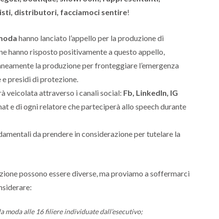
listi, distributori, facciamoci sentire
!
moda
hanno lanciato l’appello per la produzione di
ane hanno risposto positivamente a questo appello,
aneamente la produzione per fronteggiare l’emergenza
 e presidi di protezione.
 veicolata attraverso i canali social:
Fb, LinkedIn, IG
at e di ogni relatore che parteciperà allo speech durante
damentali da prendere in considerazione per tutelare la
razione possono essere diverse, ma proviamo a soffermarci
nsiderare:
a moda alle 16 filiere individuate dall’esecutivo;