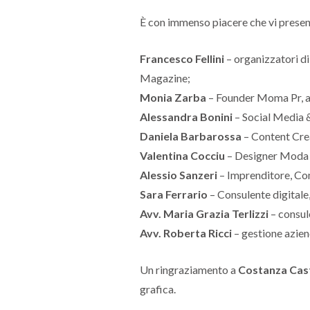
È con immenso piacere che vi present
Francesco Fellini
– organizzatori d
Magazine;
Monia Zarba
– Founder Moma Pr, a
Alessandra Bonini
– Social Media &
Daniela Barbarossa
– Content Cre
Valentina Cocciu
– Designer Moda
Alessio Sanzeri
– Imprenditore, C
Sara Ferrario
– Consulente digitale,
Avv. Maria Grazia Terlizzi
– consul
Avv. Roberta Ricci
– gestione azien
Un ringraziamento a
Costanza Cast
grafica.