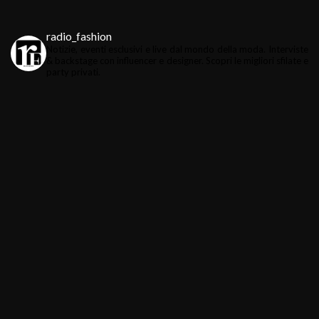
radio_fashion
Notizie, eventi esclusivi e live dal mondo della moda.
Interviste
& backstage con influencer e designer.
Scopri le migliori sfilate e
party privati.