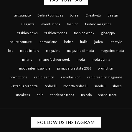
artigianato
Belén Rodriguez
borse
Creatività
design
eleganza
eventi moda
fashion
fashion magazine
fashion news
fashion trends
fashion week
gioseppo
haute couture
Innovazione
intimo
italia
jadea
lifestyle
lois
made in italy
magazine
magazine di moda
magazine moda
milano
milano fashion week
moda
moda donna
moda internazionale
primavera estate 2026
promotion
promozione
radio fashion
radiofashion
radio fashion magazine
Raffaella Manetta
redaelli
roberta redaelli
sandali
shoes
sneakers
stile
tendenze moda
us polo
ysabel mora
FOLLOW US INSTAGRAM