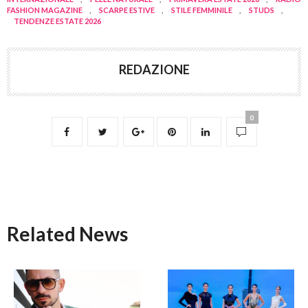
FASHION MAGAZINE
,
SCARPE ESTIVE
,
STILE FEMMINILE
,
STUDS
,
TENDENZE ESTATE 2026
REDAZIONE
0
Related News