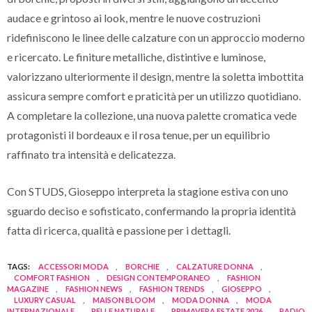
audace e grintoso ai look, mentre le nuove costruzioni
ridefiniscono le linee delle calzature con un approccio moderno
e ricercato. Le finiture metalliche, distintive e luminose,
valorizzano ulteriormente il design, mentre la soletta imbottita
assicura sempre comfort e praticità per un utilizzo quotidiano.
A completare la collezione, una nuova palette cromatica vede
protagonisti il bordeaux e il rosa tenue, per un equilibrio
raffinato tra intensità e delicatezza.
Con STUDS, Gioseppo interpreta la stagione estiva con uno
sguardo deciso e sofisticato, confermando la propria identità
fatta di ricerca, qualità e passione per i dettagli.
TAGS:
ACCESSORI MODA
,
BORCHIE
,
CALZATURE DONNA
,
COMFORT FASHION
,
DESIGN CONTEMPORANEO
,
FASHION
MAGAZINE
,
FASHION NEWS
,
FASHION TRENDS
,
GIOSEPPO
,
LUXURY CASUAL
,
MAISON BLOOM
,
MODA DONNA
,
MODA
INTERNAZIONALE
,
PELLE NATURALE
,
PRIMAVERA ESTATE 2026
,
RADIO