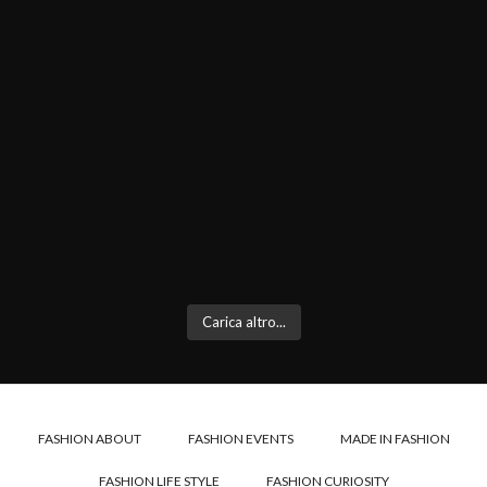
Carica altro...
FASHION ABOUT
FASHION EVENTS
MADE IN FASHION
FASHION LIFE STYLE
FASHION CURIOSITY