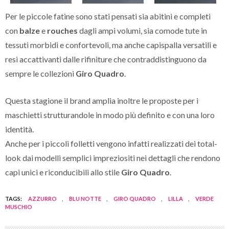
Per le piccole fatine sono stati pensati sia abitini e completi
con
balze
e
rouches
dagli ampi volumi, sia comode tute in
tessuti morbidi e confortevoli, ma anche capispalla versatili e
resi accattivanti dalle rifiniture che contraddistinguono da
sempre le collezioni
Giro Quadro
.
Questa stagione il brand amplia inoltre le proposte per i
maschietti strutturandole in modo più definito e con una loro
identità.
Anche per i piccoli folletti vengono infatti realizzati dei total-
look dai modelli semplici impreziositi nei dettagli che rendono
capi unici e riconducibili allo stile
Giro Quadro
.
TAGS:
AZZURRO
,
BLU NOTTE
,
GIRO QUADRO
,
LILLA
,
VERDE
MUSCHIO