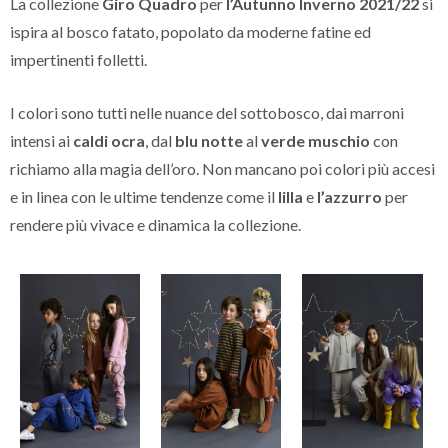
La collezione
Giro Quadro
per
l’Autunno Inverno 2021/22
si
ispira al bosco fatato, popolato da moderne fatine ed
impertinenti folletti.
I colori sono tutti nelle nuance del sottobosco, dai marroni
intensi ai
caldi ocra
, dal
blu notte
al
verde muschio
con
richiamo alla magia dell’oro. Non mancano poi colori più accesi
e in linea con le ultime tendenze come il
lilla
e
l’azzurro
per
rendere più vivace e dinamica la collezione.