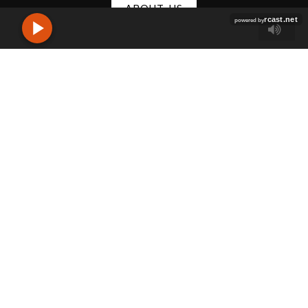
ABOUT-US
In un mondo governato ormai da internet, la presenza delle aziende
nella rete non solo è d’obbligo per questioni di visibilità, ma anche per
incrementare il touchpoint col consumatore, il quale non è più catturato
da una rivista o un cartellone pubblicitario ma la sua ricerca si
concentrerà solo online, attraverso cioè quei canali che fanno uso di una
connessione con il mondo.
© 2023 DIRITTI RISERVATI A