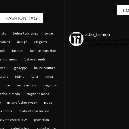
FO
FASHION TAG
radio_fashion
anato
Belén Rodriguez
borse
Notizie, eventi esclusiv
atività
design
eleganza
influencer e designer.
Scopri 
moda
fashion
fashion magazine
ashion news
fashion trends
 week
gioseppo
haute couture
zione
intimo
italia
jadea
lois
made in italy
magazine
azine di moda
magazine moda
o
milano fashion week
moda
a donna
moda internazionale
mavera estate 2026
promotion
one
radio fashion
radiofashion