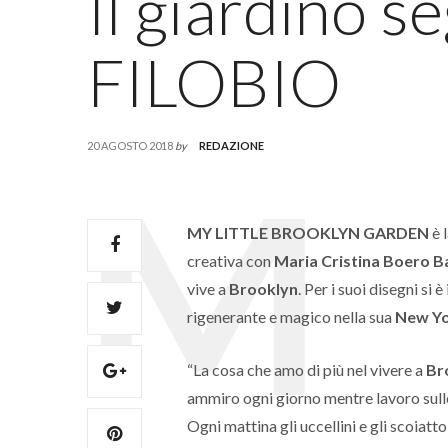
Il giardino s
FILOBIO
20 AGOSTO 2018
by
REDAZIONE
MY LITTLE BROOKLYN GARDEN
è 
creativa con
Maria Cristina Boero Ba
vive a
Brooklyn
. Per i suoi disegni si
rigenerante e magico nella sua
New Y
“La cosa che amo di più nel vivere a
Br
ammiro ogni giorno mentre lavoro sulle 
Ogni mattina gli uccellini e gli scoiatt