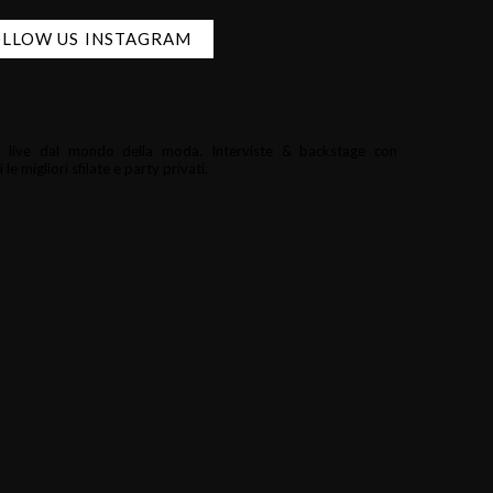
LLOW US INSTAGRAM
i e live dal mondo della moda.
Interviste & backstage con
le migliori sfilate e party privati.