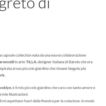
egreto di
la capsule collection nata da una nuova collaborazione
roncelli
in arte
TILLA
, designer Italiana di Barolo che ora
 è ispirata al suo piccolo giardino che rimane l’angolo più
ork
.
ooklyn
, è il mio piccolo giardino che curo con tanto amore e
mie illustrazioni.
oli mi aspettano fuori dalla finestra per la colazione. In modo