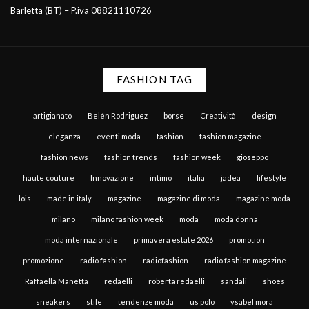
Barletta (BT) – P.iva 08821110726
FASHION TAG
artigianato
Belén Rodriguez
borse
Creatività
design
eleganza
eventi moda
fashion
fashion magazine
fashion news
fashion trends
fashion week
gioseppo
haute couture
Innovazione
intimo
italia
jadea
lifestyle
lois
made in italy
magazine
magazine di moda
magazine moda
milano
milano fashion week
moda
moda donna
moda internazionale
primavera estate 2026
promotion
promozione
radio fashion
radiofashion
radio fashion magazine
Raffaella Manetta
redaelli
roberta redaelli
sandali
shoes
sneakers
stile
tendenze moda
us polo
ysabel mora