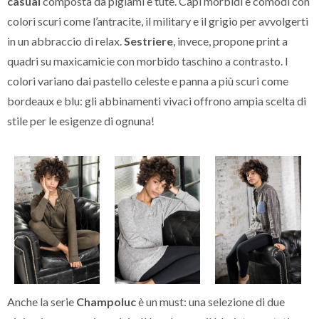
casual
composta da pigiami e tute. Capi morbidi e comodi con
colori scuri come l’antracite, il military e il grigio per avvolgerti
in un abbraccio di relax.
Sestriere
, invece, propone print a
quadri su maxicamicie con morbido taschino a contrasto. I
colori variano dai pastello celeste e panna a più scuri come
bordeaux e blu: gli abbinamenti vivaci offrono ampia scelta di
stile per le esigenze di ognuna!
Anche la serie
Champoluc
è un must: una selezione di due