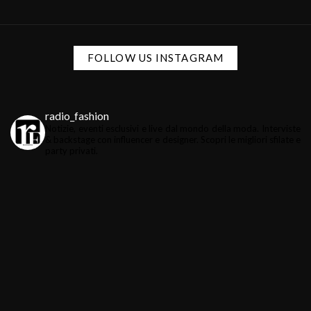
FOLLOW US INSTAGRAM
radio_fashion
Notizie, eventi esclusivi e live dal mondo della moda.
Interviste
& backstage con influencer e designer.
Scopri le migliori sfilate e
party privati.