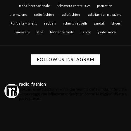
moda internazionale
primavera estate 2026
promotion
promozione
radio fashion
radiofashion
radio fashion magazine
Raffaella Manetta
redaelli
roberta redaelli
sandali
shoes
sneakers
stile
tendenze moda
us polo
ysabel mora
FOLLOW US INSTAGRAM
radio_fashion
Notizie, eventi esclusivi e live dal mondo della moda.
Interviste
& backstage con influencer e designer.
Scopri le migliori sfilate e
party privati.