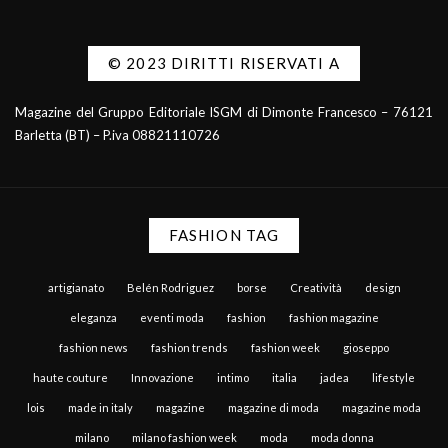
© 2023 DIRITTI RISERVATI A
Magazine del Gruppo Editoriale ISGM di Dimonte Francesco – 76121
Barletta (BT) – P.iva 08821110726
FASHION TAG
artigianato
Belén Rodriguez
borse
Creatività
design
eleganza
eventi moda
fashion
fashion magazine
fashion news
fashion trends
fashion week
gioseppo
haute couture
Innovazione
intimo
italia
jadea
lifestyle
lois
made in italy
magazine
magazine di moda
magazine moda
milano
milano fashion week
moda
moda donna