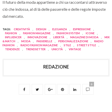
Il futuro della moda appartiene a chi sa raccontarsi attraverso
ciò che indossa, al di là delle passerelle e delle regole imposte
dal mercato.
TAGS:
CREATIVITÀ
,
DESIGN
,
ELEGANZA
,
ESPRESSIONE
,
FASHION
,
FASHION MAGAZINE
,
FASHION SYSTEM
,
ICONE
,
INFLUENCER
,
INNOVAZIONE
,
LIBERTÀ
,
MAGAZINE DI MODA
,
MIX
& MATCH
,
MODA
,
PASSERELLE
,
PERSONALIZZAZIONE
,
RADIO
FASHION
,
RADIO FASHION MAGAZINE
,
STILE
,
STREET STYLE
,
TENDENZE
,
TRENDSETTER
,
UNICITÀ
,
VINTAGE
REDAZIONE
0