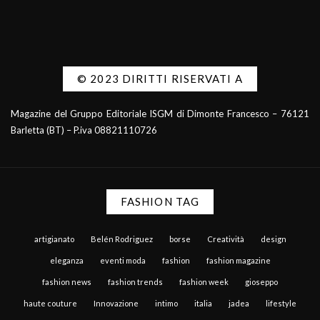
© 2023 DIRITTI RISERVATI A
Magazine del Gruppo Editoriale ISGM di Dimonte Francesco – 76121
Barletta (BT) – P.iva 08821110726
FASHION TAG
artigianato
Belén Rodriguez
borse
Creatività
design
eleganza
eventi moda
fashion
fashion magazine
fashion news
fashion trends
fashion week
gioseppo
haute couture
Innovazione
intimo
italia
jadea
lifestyle