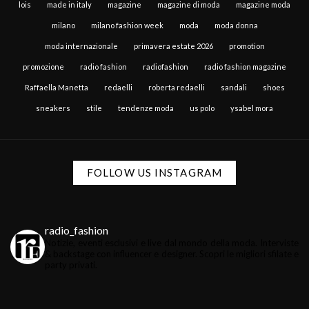
lois
made in italy
magazine
magazine di moda
magazine moda
milano
milano fashion week
moda
moda donna
moda internazionale
primavera estate 2026
promotion
promozione
radio fashion
radiofashion
radio fashion magazine
Raffaella Manetta
redaelli
roberta redaelli
sandali
shoes
sneakers
stile
tendenze moda
us polo
ysabel mora
FOLLOW US INSTAGRAM
radio_fashion
Notizie, eventi esclusivi e live dal mondo della moda.
Interviste
& backstage con influencer e designer.
Scopri le migliori sfilate e
party privati.