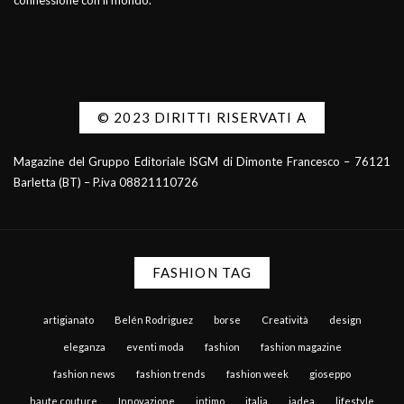
connessione con il mondo.
© 2023 DIRITTI RISERVATI A
Magazine del Gruppo Editoriale ISGM di Dimonte Francesco – 76121
Barletta (BT) – P.iva 08821110726
FASHION TAG
artigianato
Belén Rodriguez
borse
Creatività
design
eleganza
eventi moda
fashion
fashion magazine
fashion news
fashion trends
fashion week
gioseppo
haute couture
Innovazione
intimo
italia
jadea
lifestyle