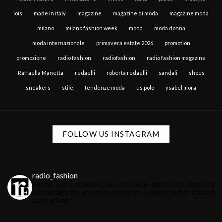
lois
made in italy
magazine
magazine di moda
magazine moda
milano
milano fashion week
moda
moda donna
moda internazionale
primavera estate 2026
promotion
promozione
radio fashion
radiofashion
radio fashion magazine
Raffaella Manetta
redaelli
roberta redaelli
sandali
shoes
sneakers
stile
tendenze moda
us polo
ysabel mora
FOLLOW US INSTAGRAM
radio_fashion
Notizie, eventi esclusivi e live dal mondo della moda.
Interviste
& backstage con influencer e designer.
Scopri le migliori sfilate e
party privati.