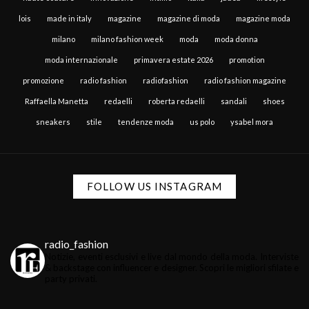
lois
made in italy
magazine
magazine di moda
magazine moda
milano
milano fashion week
moda
moda donna
moda internazionale
primavera estate 2026
promotion
promozione
radio fashion
radiofashion
radio fashion magazine
Raffaella Manetta
redaelli
roberta redaelli
sandali
shoes
sneakers
stile
tendenze moda
us polo
ysabel mora
FOLLOW US INSTAGRAM
radio_fashion
Notizie, eventi esclusivi e live dal mondo della moda.
Interviste
& backstage con influencer e designer.
Scopri le migliori sfilate e
party privati.