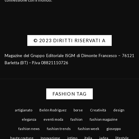
connessione con il mondo.
© 2023 DIRITTI RISERVATI A
Magazine del Gruppo Editoriale ISGM di Dimonte Francesco – 76121
Barletta (BT) – P.iva 08821110726
FASHION TAG
artigianato
Belén Rodriguez
borse
Creatività
design
eleganza
eventi moda
fashion
fashion magazine
fashion news
fashion trends
fashion week
gioseppo
haute couture
Innovazione
intimo
italia
jadea
lifestyle