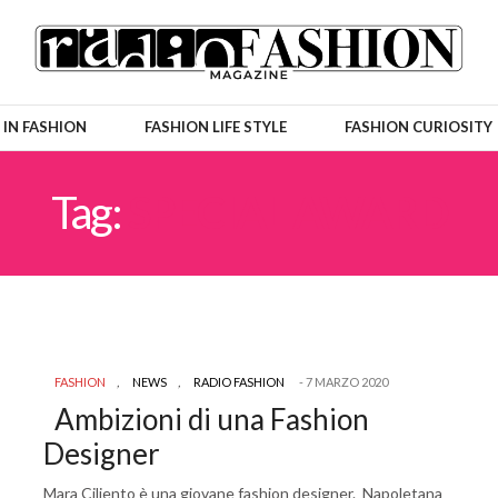
 IN FASHION
FASHION LIFE STYLE
FASHION CURIOSITY
Tag:
SPECIAL AWARD
FASHION
,
NEWS
,
RADIO FASHION
7 MARZO 2020
Ambizioni di una Fashion
Designer
Mara Ciliento è una giovane fashion designer. Napoletana