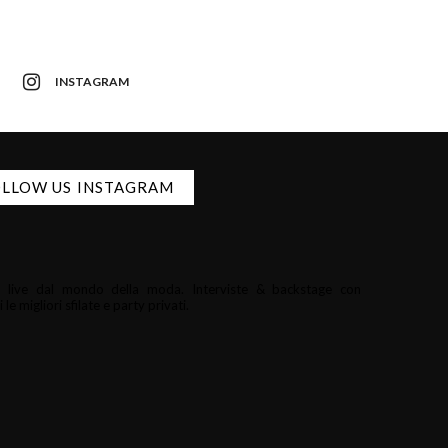
INSTAGRAM
LLOW US INSTAGRAM
i e live dal mondo della moda.
Interviste & backstage con
le migliori sfilate e party privati.