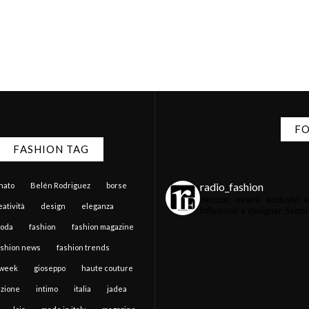
FO
FASHION TAG
radio_fashion
anato
Belén Rodriguez
borse
Notizie, eventi esclusiv
atività
design
eleganza
influencer e designer.
Scopri 
moda
fashion
fashion magazine
ashion news
fashion trends
 week
gioseppo
haute couture
zione
intimo
italia
jadea