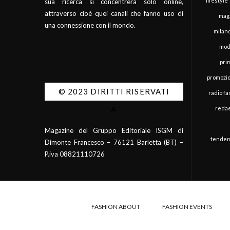
lifestyle
sua ricerca si concentrerà solo online,
attraverso cioè quei canali che fanno uso di
mag
una connessione con il mondo.
milan
mod
pri
promozi
© 2023 DIRITTI RISERVATI
radio f
redae
A
Magazine del Gruppo Editoriale ISGM di
tenden
Dimonte Francesco – 76121 Barletta (BT) –
P.iva 08821110726
FASHION ABOUT
FASHION EVENTS