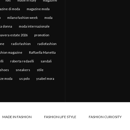
lois
made in italy
magazine
azine di moda
magazine moda
o
milano fashion week
moda
a donna
moda internazionale
mavera estate 2026
promotion
one
radio fashion
radiofashion
ashion magazine
Raffaella Manetta
lli
roberta redaelli
sandali
shoes
sneakers
stile
ze moda
us polo
ysabel mora
MADE IN FASHION
FASHION LIFE STYLE
FASHION CURIOSITY