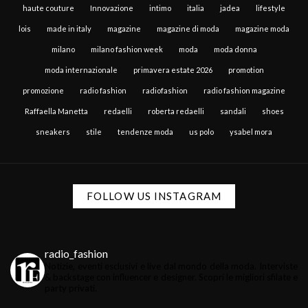
haute couture
Innovazione
intimo
italia
jadea
lifestyle
lois
made in italy
magazine
magazine di moda
magazine moda
milano
milano fashion week
moda
moda donna
moda internazionale
primavera estate 2026
promotion
promozione
radio fashion
radiofashion
radio fashion magazine
Raffaella Manetta
redaelli
roberta redaelli
sandali
shoes
sneakers
stile
tendenze moda
us polo
ysabel mora
FOLLOW US INSTAGRAM
radio_fashion
Notizie, eventi esclusivi e live dal mondo della moda.
Interviste
& backstage con influencer e designer.
Scopri le migliori sfilate e
party privati.