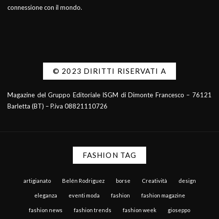
connessione con il mondo.
© 2023 DIRITTI RISERVATI A
Magazine del Gruppo Editoriale ISGM di Dimonte Francesco – 76121
Barletta (BT) – P.iva 08821110726
FASHION TAG
artigianato
Belén Rodriguez
borse
Creatività
design
eleganza
eventi moda
fashion
fashion magazine
fashion news
fashion trends
fashion week
gioseppo