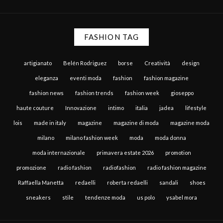
FASHION TAG
artigianato
Belén Rodriguez
borse
Creatività
design
eleganza
eventi moda
fashion
fashion magazine
fashion news
fashion trends
fashion week
gioseppo
haute couture
Innovazione
intimo
italia
jadea
lifestyle
lois
made in italy
magazine
magazine di moda
magazine moda
milano
milano fashion week
moda
moda donna
moda internazionale
primavera estate 2026
promotion
promozione
radio fashion
radiofashion
radio fashion magazine
Raffaella Manetta
redaelli
roberta redaelli
sandali
shoes
sneakers
stile
tendenze moda
us polo
ysabel mora