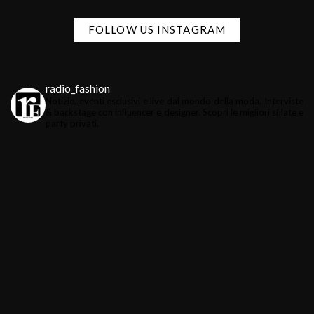
FOLLOW US INSTAGRAM
radio_fashion
Notizie, eventi esclusivi e live dal mondo della moda.
Interviste
& backstage con influencer e designer.
Scopri le migliori sfilate e
party privati.