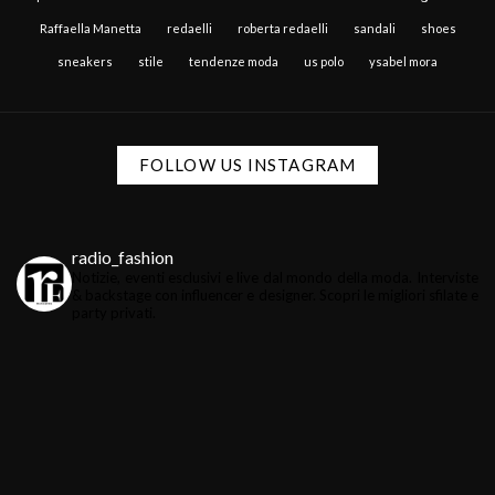
Raffaella Manetta
redaelli
roberta redaelli
sandali
shoes
sneakers
stile
tendenze moda
us polo
ysabel mora
FOLLOW US INSTAGRAM
radio_fashion
Notizie, eventi esclusivi e live dal mondo della moda.
Interviste
& backstage con influencer e designer.
Scopri le migliori sfilate e
party privati.