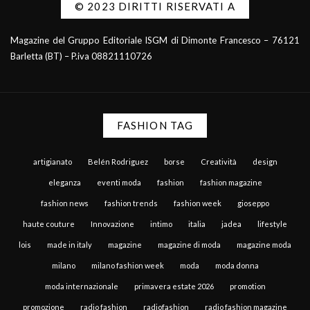
© 2023 DIRITTI RISERVATI A
Magazine del Gruppo Editoriale ISGM di Dimonte Francesco – 76121
Barletta (BT) – P.iva 08821110726
FASHION TAG
artigianato
Belén Rodriguez
borse
Creatività
design
eleganza
eventi moda
fashion
fashion magazine
fashion news
fashion trends
fashion week
gioseppo
haute couture
Innovazione
intimo
italia
jadea
lifestyle
lois
made in italy
magazine
magazine di moda
magazine moda
milano
milano fashion week
moda
moda donna
moda internazionale
primavera estate 2026
promotion
promozione
radio fashion
radiofashion
radio fashion magazine